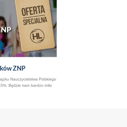
onków ZNP
iązku Nauczycielstwa Polskiego
 15%. Będzie nam bardzo miło
amy. Promocja jest ważna cały
rabat naliczany jest od cen
cepcja@hotellogos.lublin.pl lub
 do rezerwowania miejsc