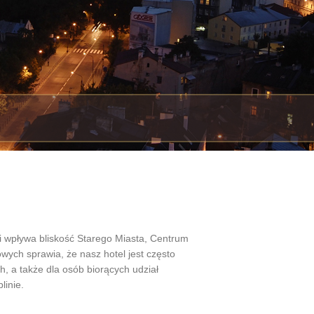
ji wpływa bliskość Starego Miasta, Centrum
wych sprawia, że nasz hotel jest często
h, a także dla osób biorących udział
linie.