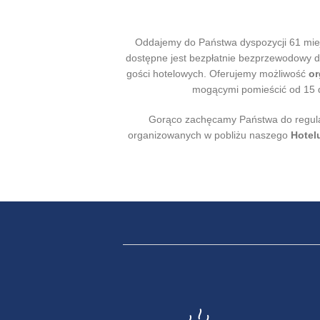
Oddajemy do Państwa dyspozycji 61 miej
dostępne jest bezpłatnie bezprzewodowy 
gości hotelowych. Oferujemy
możliwość
or
mogącymi pomieścić od 15 d
Gorąco zachęcamy Państwa do regular
organizowanych w pobliżu naszego
Hotel