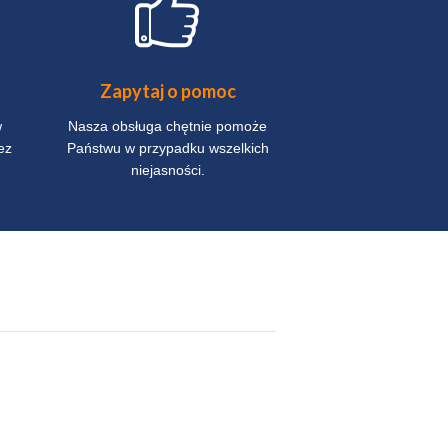
Zapytaj o pomoc
Restaur
w
Nasza obsługa chętnie pomoże
Smaczne posiłki w
ez
Państwu w przypadku wszelkich
cenach z restauracj
niejasności.
budynku ho