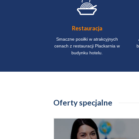
aj o pomoc
Restauracja
ga chętnie pomoże
Smaczne posiłki w atrakcyjnych
rzypadku wszelkich
cenach z restauracji Plackarnia w
b
ejasności.
budynku hotelu.
Oferty specjalne