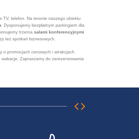
TV, telefon. Na terenie naszego obiektu
a
. Dysponujemy bezpłatnym parkingiem dla
ysponujemy trzema
salami konferencyjnymi
zy też spotkań biznesowych.
y o promocjach cenowych i atrakcjach
nne wakacje. Zapraszamy do zarezerwowania