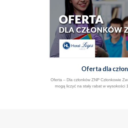
Oferta dla czł
Oferta – Dla członków ZNP Członkowie Zw
mogą liczyć na stały rabat w wysokości
gościć Państwa u nas! Serdecznie zaprasz
rok. *promocje i rabaty nie łączą się; 
standardowych. Rezerwacje i szczegóły: re
tel. +48 81 533 82 85 Zapraszamy