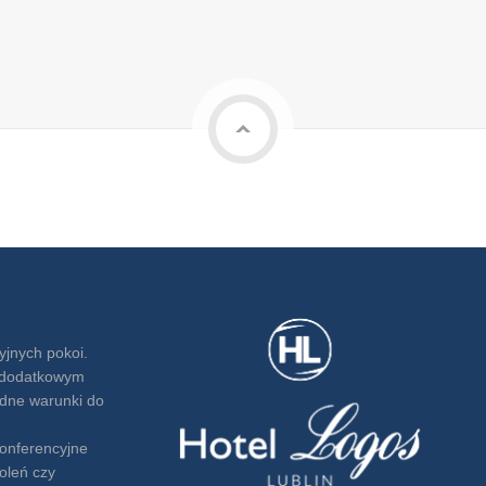
od góry
yjnych pokoi.
ę dodatkowym
dne warunki do
konferencyjne
oleń czy