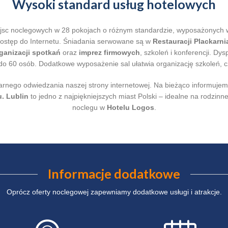
Wysoki standard usług hotelowych
sc noclegowych w 28 pokojach o różnym standardzie, wyposażonych w 
dostęp do Internetu. Śniadania serwowane są w
Restauracji Plackarni
ganizacji spotkań
oraz
imprez firmowych
, szkoleń i konferencji. D
o 60 osób. Dodatkowe wyposażenie sal ułatwia organizację szkoleń, c
nego odwiedzania naszej strony internetowej. Na bieżąco informujem
u. Lublin
to jedno z najpiękniejszych miast Polski – idealne na rodzi
noclegu w
Hotelu Logos
.
Informacje dodatkowe
Oprócz oferty noclegowej zapewniamy dodatkowe usługi i atrakcje.