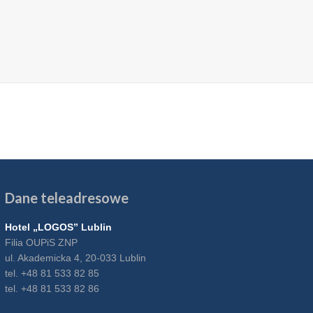
Dane teleadresowe
Hotel „LOGOS” Lublin
Filia OUPiS ZNP
ul. Akademicka 4, 20-033 Lublin
tel. +48 81 533 82 85
tel. +48 81 533 82 86