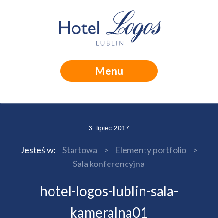
Menu
3
.
lipiec
2017
Jesteś w:
Startowa
>
Elementy portfolio
>
Sala konferencyjna
hotel-logos-lublin-sala-
kameralna01