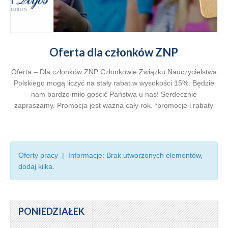
Oferta dla członków ZNP
Oferta – Dla członków ZNP Członkowie Związku Nauczycielstwa
Polskiego mogą liczyć na stały rabat w wysokości 15%. Będzie
nam bardzo miło gościć Państwa u nas! Serdecznie
zapraszamy. Promocja jest ważna cały rok. *promocje i rabaty
nie łączą się; rabat naliczany jest od cen standardowych.
Rezerwacje i szczegóły: recepcja@hotellogos.lublin.pl lub tel.
+48 81 533 82 85 Zapraszamy do rezerwowania miejsc
Oferty pracy | Informacje: Brak utworzonych elementów,
dodaj kilka.
PONIEDZIAŁEK